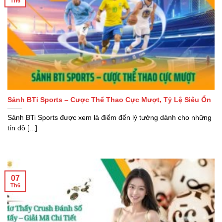
Th6
Sảnh BTi Sports – Cược Thể Thao Cực Mượt, Tỷ Lệ Siêu Ổn
Sảnh BTi Sports được xem là điểm đến lý tưởng dành cho những
tín đồ [...]
07
Th6