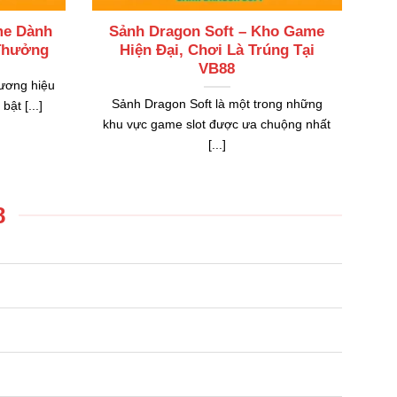
hân viên.
me Dành
Sảnh Dragon Soft – Kho Game
 Thưởng
Hiện Đại, Chơi Là Trúng Tại
VB88
 nhà cái. Hiểu được điều này, chúng tôi không ngừng
hương hiệu
Sảnh Dragon Soft là một trong những
ợp pháp. Bao gồm:
ật [...]
khu vực game slot được ưa chuộng nhất
[...]
y có giá trị pháp lý cao, thể hiện sự uy tín, giá trị
n đã được cơ quan MGA cấp phép. Vậy nên, người chơi
8
vụ của nhà cái.