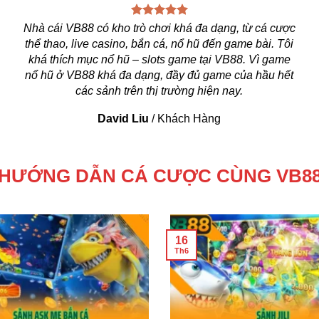
Nhà cái VB88 có kho trò chơi khá đa dạng, từ cá cược
thể thao, live casino, bắn cá, nổ hũ đến game bài. Tôi
khá thích mục nổ hũ – slots game tại VB88. Vì game
nổ hũ ở VB88 khá đa dạng, đầy đủ game của hầu hết
các sảnh trên thị trường hiện nay.
David Liu
/
Khách Hàng
HƯỚNG DẪN CÁ CƯỢC CÙNG VB8
16
Thương hiệu VB88 thu hút tài lộc, may mắn cho bet thủ
Th6
ên chiếm vị thế số 1 trong lòng người chơi. Đến nay, chúng t
trên nhiều quốc gia, trải dài từ châu Á đến châu Âu, tập trun