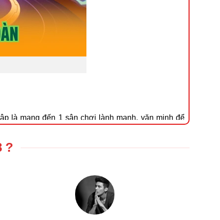
 lập là mang đến 1 sân chơi lành mạnh, văn minh để
mới lạ, sáng tạo.
 ?
 tượng trưng cho sự giàu sang, tài lộc, phú quý. Qua