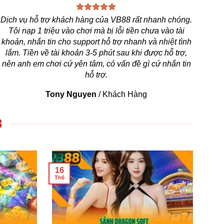
Dịch vụ hỗ trợ khách hàng của VB88 rất nhanh chóng.
Tôi nạp 1 triệu vào chơi mà bị lỗi tiền chưa vào tài
khoản, nhắn tin cho support hỗ trợ nhanh và nhiệt tình
lắm. Tiền về tài khoản 3-5 phút sau khi được hỗ trợ,
nên anh em chơi cứ yên tâm, có vấn đề gì cứ nhắn tin
hỗ trợ.
Tony Nguyen
/
Khách Hàng
8
16
Th6
ôi đã thu hút được khoảng 10.000.000 thành viên với
g tại khu vực Đông Nam Á. Con số này được kỳ vọng sẽ