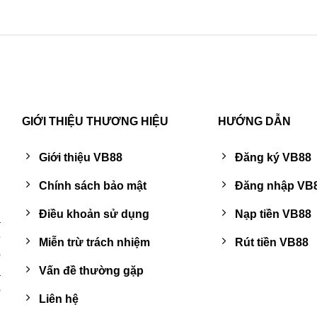
GIỚI THIỆU THƯƠNG HIỆU
HƯỚNG DẪN
Giới thiệu VB88
Đăng ký VB88
Chính sách bảo mật
Đăng nhập VB
i
VB88 được nhiều cơ quan uy tín cấp phép hợp pháp
Điều khoản sử dụng
Nạp tiền VB88
à
ẽ
Miễn trừ trách nhiệm
Rút tiền VB88
đầy đủ tiêu chuẩn khắt khe của những cơ quan quản lý này. Đồng
p
 tổ chức kiểm tra định kỳ để đảm bảo duy trì chất lượng ổn địn
Vấn đề thường gặp
á
p
đối thủ cạnh tranh
Liên hệ