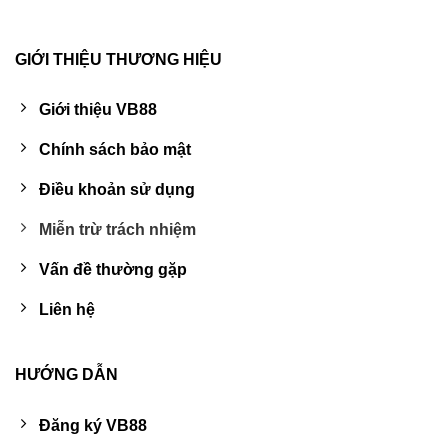
GIỚI THIỆU THƯƠNG HIỆU
Giới thiệu VB88
Chính sách bảo mật
Điều khoản sử dụng
Miễn trừ trách nhiệm
Vấn đề thường gặp
Liên hệ
HƯỚNG DẪN
Đăng ký VB88