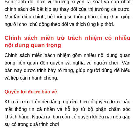
Bên cạnh đó, đơn vị thường xuyên rà soát và cập nhật
chính sách để bắt kịp sự thay đổi của thị trường cá cược.
Mỗi lần điều chỉnh, hệ thống sẽ thông báo công khai, giúp
người chơi chủ động theo dõi và thích ứng kịp thời.
Chính sách miễn trừ trách nhiệm có nhiều
nội dung quan trọng
Chính sách miễn trách nhiệm gồm nhiều nội dung quan
trọng liên quan đến quyền và nghĩa vụ người chơi. Văn
bản này được trình bày rõ ràng, giúp người dùng dễ hiểu
và tiếp cận nhanh chóng.
Quyền lợi được bảo vệ
Khi cá cược trên nền tảng, người chơi có quyền được bảo
mật thông tin cá nhân và hỗ trợ từ bộ phận chăm sóc
khách hàng. Ngoài ra, bạn còn có quyền khiếu nại nếu gặp
sự cố trong quá trình chơi.