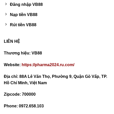
Đăng nhập VB88
Nạp tiền VB88
Rút tiền VB88
LIÊN HỆ
Thương hiệu: VB88
Website:
https://pharma2024.ru.com/
Địa chỉ: 88A Lê Văn Thọ, Phường 9, Quận Gò Vấp, TP.
Hồ Chí Minh, Việt Nam
Zipcode: 700000
Phone: 0972.658.103