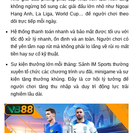
không ngừng bổ sung các giải đấu lớn nhỏ như Ngoại
Hạng Anh, La Liga, World Cup… để người chơi theo
dõi trực tiếp mỗi ngày.
Hệ thống thanh toán nhanh và bảo mật được tối ưu với
tốc độ xử lý nhanh, ổn định và an toàn. Người chơi có
thể yên tâm nạp rút mà không phải lo lắng về rủi ro mất
tiền hay sự cố kỹ thuật.
Sự kiện thưởng lớn mỗi tháng: Sảnh IM Sports thường
xuyên tổ chức các chương trình ưu đãi, minigame và sự
kiện tặng thưởng khủng. Đây là cơ hội lý tưởng để
người chơi tăng thu nhập và duy trì động lực trải
nghiệm lâu dài.