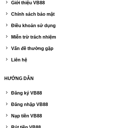
Giới thiệu VB88
Chính sách bảo mật
Điều khoản sử dụng
Miễn trừ trách nhiệm
Vấn đề thường gặp
Liên hệ
HƯỚNG DẪN
Đăng ký VB88
Đăng nhập VB88
Nạp tiền VB88
Rút tiền VB88