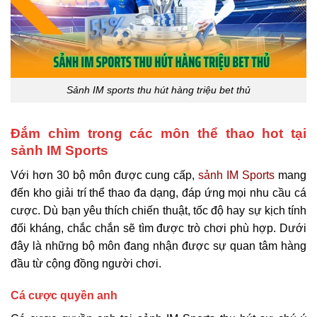
Sảnh IM sports thu hút hàng triệu bet thủ
Đắm chìm trong các môn thể thao hot tại
sảnh IM Sports
Với hơn 30 bộ môn được cung cấp,
sảnh IM Sports
mang
đến kho giải trí thể thao đa dạng, đáp ứng mọi nhu cầu cá
cược. Dù bạn yêu thích chiến thuật, tốc độ hay sự kịch tính
đối kháng, chắc chắn sẽ tìm được trò chơi phù hợp. Dưới
đây là những bộ môn đang nhận được sự quan tâm hàng
đầu từ cộng đồng người chơi.
Cá cược quyền anh