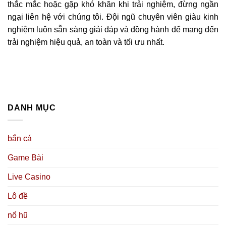
thắc mắc hoặc gặp khó khăn khi trải nghiệm, đừng ngần
ngại liên hệ với chúng tôi. Đội ngũ chuyên viên giàu kinh
nghiệm luôn sẵn sàng giải đáp và đồng hành để mang đến
trải nghiệm hiệu quả, an toàn và tối ưu nhất.
DANH MỤC
bắn cá
Game Bài
Live Casino
Lô đề
nổ hũ