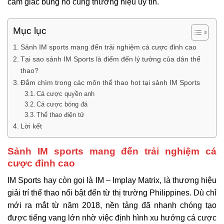
cảm giác bùng nổ cùng thương hiệu uy tín.
Mục lục
Sảnh IM sports mang đến trải nghiệm cá cược đỉnh cao
Tại sao sảnh IM Sports là điểm đến lý tưởng của dân thể
thao?
Đắm chìm trong các môn thể thao hot tại sảnh IM Sports
Cá cược quyền anh
Cá cược bóng đá
Thể thao điện tử
Lời kết
Sảnh IM sports mang đến trải nghiệm cá
cược đỉnh cao
IM Sports hay còn gọi là IM – Implay Matrix, là thương hiệu
giải trí thể thao nổi bật đến từ thị trường Philippines. Dù chỉ
mới ra mắt từ năm 2018, nền tảng đã nhanh chóng tạo
được tiếng vang lớn nhờ việc định hình xu hướng cá cược