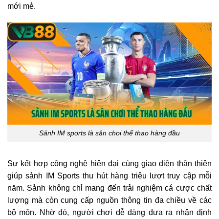
mới mẻ.
Sảnh IM sports là sân chơi thể thao hàng đầu
Sự kết hợp công nghệ hiện đại cùng giao diện thân thiện
giúp sảnh IM Sports thu hút hàng triệu lượt truy cập mỗi
năm. Sảnh không chỉ mang đến trải nghiệm cá cược chất
lượng mà còn cung cấp nguồn thông tin đa chiều về các
bộ môn. Nhờ đó, người chơi dễ dàng đưa ra nhận định