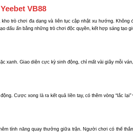
h Yeebet VB88
kho trò chơi đa dạng và liên tục cập nhật xu hướng. Không đi
tạo dấu ấn bằng những trò chơi độc quyền, kết hợp sáng tạo giữ
ặc xanh. Giao diện cực kỳ sinh động, chỉ mất vài giây mỗi ván
động. Cược xong là ra kết quả liền tay, có thêm vòng “lắc lại”
êm tính năng quay thưởng giữa trận. Người chơi có thể thắn