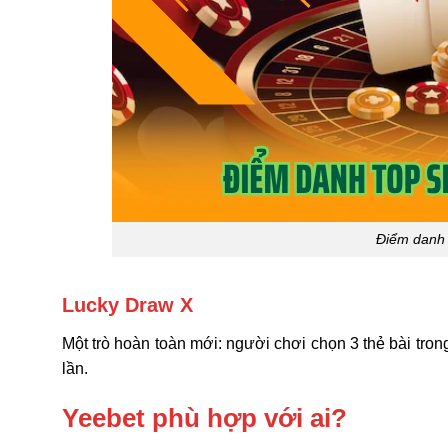
Điểm danh 
Lucky Draw X
Một trò hoàn toàn mới: người chơi chọn 3 thẻ bài tro
lần.
Yeebet phù hợp với ai?