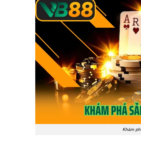
Khám ph