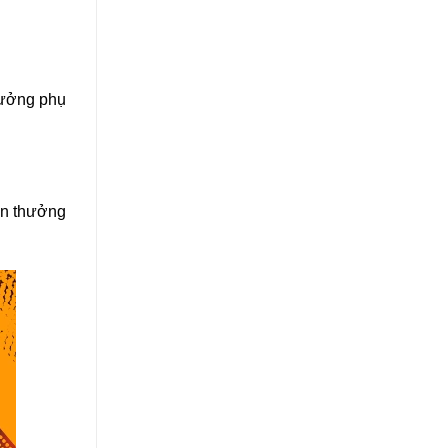
hưởng phụ
ần thưởng