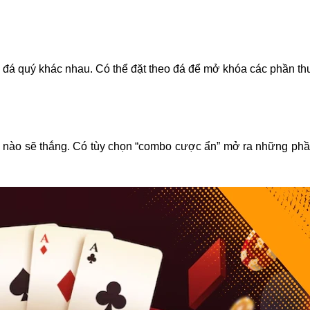
 đá quý khác nhau. Có thể đặt theo đá để mở khóa các phần t
i nào sẽ thắng. Có tùy chọn “combo cược ẩn” mở ra những ph