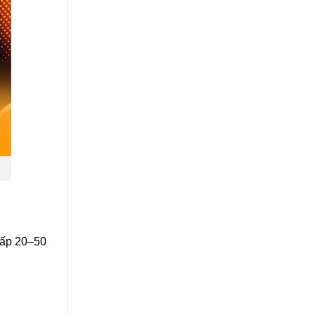
 gấp 20–50