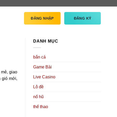
ĐĂNG NHẬP
ĐĂNG KÝ
DANH MỤC
bắn cá
Game Bài
 mẻ, giao
Live Casino
n gió mới,
Lô đề
nổ hũ
thể thao