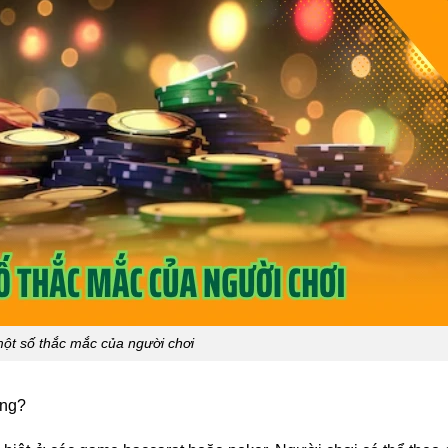
một số thắc mắc của người chơi
ông?