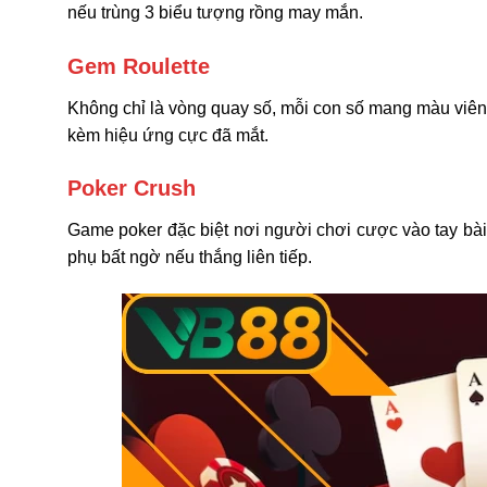
nếu trùng 3 biểu tượng rồng may mắn.
Gem Roulette
Không chỉ là vòng quay số, mỗi con số mang màu viên
kèm hiệu ứng cực đã mắt.
Poker Crush
Game poker đặc biệt nơi người chơi cược vào tay bà
phụ bất ngờ nếu thắng liên tiếp.