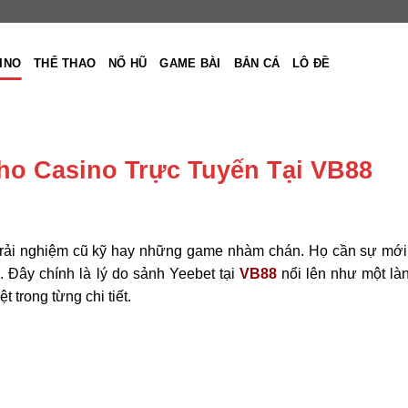
INO
THỂ THAO
NỔ HŨ
GAME BÀI
BẮN CÁ
LÔ ĐỀ
ho Casino Trực Tuyến Tại VB88
 trải nghiệm cũ kỹ hay những game nhàm chán. Họ cần sự mới
. Đây chính là lý do sảnh Yeebet tại
VB88
nổi lên như một là
t trong từng chi tiết.