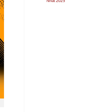
Nhất 2025