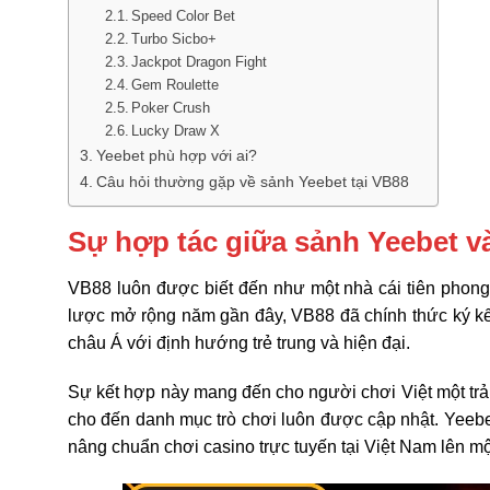
Speed Color Bet
Turbo Sicbo+
Jackpot Dragon Fight
Gem Roulette
Poker Crush
Lucky Draw X
Yeebet phù hợp với ai?
Câu hỏi thường gặp về sảnh Yeebet tại VB88
Sự hợp tác giữa sảnh Yeebet v
VB88 luôn được biết đến như một nhà cái tiên phong t
lược mở rộng năm gần đây, VB88 đã chính thức ký k
châu Á với định hướng trẻ trung và hiện đại.
Sự kết hợp này mang đến cho người chơi Việt một trải
cho đến danh mục trò chơi luôn được cập nhật. Yeeb
nâng chuẩn chơi casino trực tuyến tại Việt Nam lên mộ