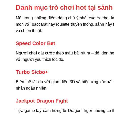
Danh mục trò chơi hot tại sản
Một trong những điểm đáng chú ý nhất của Yeebet là 
mòn với baccarat hay roulette truyền thống, sảnh này 
và chiến thuật.
Speed Color Bet
Người chơi đặt cược theo màu bài rút ra – đỏ, đen ho
với người yêu thích tốc độ.
Turbo Sicbo+
Biến thể tài xỉu với giao diện 3D và hiệu ứng xúc xắc 
nhân ngẫu nhiên.
Jackpot Dragon Fight
Tựa game lấy cảm hứng từ Dragon Tiger nhưng có th