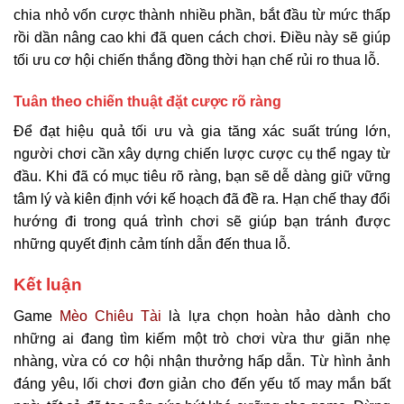
chia nhỏ vốn cược thành nhiều phần, bắt đầu từ mức thấp
rồi dần nâng cao khi đã quen cách chơi. Điều này sẽ giúp
tối ưu cơ hội chiến thắng đồng thời hạn chế rủi ro thua lỗ.
Tuân theo chiến thuật đặt cược rõ ràng
Để đạt hiệu quả tối ưu và gia tăng xác suất trúng lớn,
người chơi cần xây dựng chiến lược cược cụ thể ngay từ
đầu. Khi đã có mục tiêu rõ ràng, bạn sẽ dễ dàng giữ vững
tâm lý và kiên định với kế hoạch đã đề ra. Hạn chế thay đổi
hướng đi trong quá trình chơi sẽ giúp bạn tránh được
những quyết định cảm tính dẫn đến thua lỗ.
Kết luận
Game
Mèo Chiêu Tài
là lựa chọn hoàn hảo dành cho
những ai đang tìm kiếm một trò chơi vừa thư giãn nhẹ
nhàng, vừa có cơ hội nhận thưởng hấp dẫn. Từ hình ảnh
đáng yêu, lối chơi đơn giản cho đến yếu tố may mắn bất