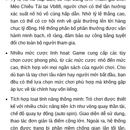
Mèo Chiêu Tài tại Vb88, người chơi có thể tận hưởng
xác suất nổ hũ vô cùng hấp dẫn. Nhờ tỷ lệ thắng cao,
bạn có thể có cơ hội rinh về giải thưởng lên tới hàng
chục tỷ đồng. Hệ thống phân bổ phần thưởng được vận
hành minh bạch, rõ ràng, đảm bảo sự công bằng tuyệt
đối cho toàn bộ người tham gia.
Nhiều mức cược linh hoạt: Game cung cấp các tùy
chọn cược phong phú, từ các mức cược nhỏ đến mức
cao, thích hợp với mọi ngân sách của người chơi. Cho
dù bạn là tay chơi lâu năm hay người mới bắt đầu, bạn
đều có thể lựa chọn mức chơi phù hợp mà không gặp
áp lực về tài chính hay vốn liếng.
Tích hợp loạt tính năng thông minh: Trò chơi được thiết
kế với nhiều chức năng tiện ích như vòng quay thần tài,
chế độ quay tự động (auto spin). Giao diện dễ sử dụng,
thao tác đơn giản là điểm cộng lớn. Ngoài ra, hệ thống
còn được trang bị phần mềm chống gian lận tối tân,