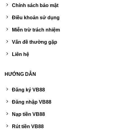
Chính sách bảo mật
Điều khoản sử dụng
Miễn trừ trách nhiệm
Vấn đề thường gặp
Liên hệ
HƯỚNG DẪN
Đăng ký VB88
Đăng nhập VB88
Nạp tiền VB88
Rút tiền VB88