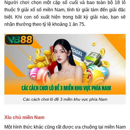
Người chơi chọn một cặp số cuối và bao toàn bộ 18 lô
thuộc 9 giải xổ số miền Nam, tính từ giải tám đến giải đặc
biệt. Khi con số xuất hiện trong bất kỳ giải nào, bạn sẽ
nhận thưởng theo tỷ lệ khoảng 1 ăn 75.
Các cách chơi lô đề 3 miền khu vực phía Nam
Xỉu chủ miền Nam
Một hình thức khác cũng rất được ưa chuộng tại miền Nam