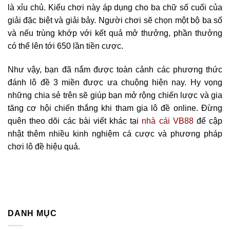
là xỉu chủ. Kiểu chơi này áp dụng cho ba chữ số cuối của
giải đặc biệt và giải bảy. Người chơi sẽ chọn một bộ ba số
và nếu trùng khớp với kết quả mở thưởng, phần thưởng
có thể lên tới 650 lần tiền cược.
Như vậy, bạn đã nắm được toàn cảnh các phương thức
đánh lô đề 3 miền được ưa chuộng hiện nay. Hy vọng
những chia sẻ trên sẽ giúp bạn mở rộng chiến lược và gia
tăng cơ hội chiến thắng khi tham gia lô đề online. Đừng
quên theo dõi các bài viết khác tại
nhà cái VB88
để cập
nhật thêm nhiều kinh nghiệm cá cược và phương pháp
chơi lô đề hiệu quả.
DANH MỤC