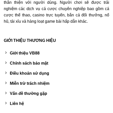
thân thiện với người dùng. Người chơi sẽ được trải
nghiệm các dịch vụ cá cược chuyên nghiệp bao gồm cá
cược thể thao, casino trực tuyến, bắn cá đổi thưởng, nổ
hũ, tài xỉu và hàng loạt game bài hấp dẫn khác.
GIỚI THIỆU THƯƠNG HIỆU
Giới thiệu VB88
Chính sách bảo mật
Điều khoản sử dụng
Miễn trừ trách nhiệm
Vấn đề thường gặp
Liên hệ