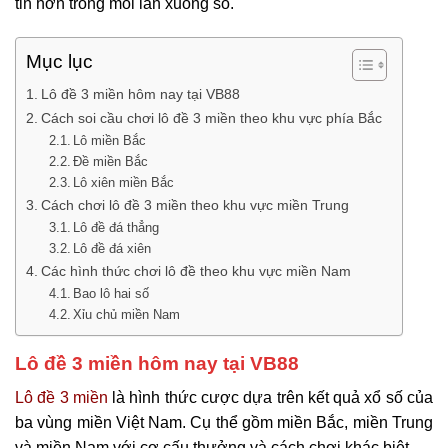
tin hơn trong mỗi lần xuống số.
Mục lục
Lô đề 3 miền hôm nay tại VB88
Cách soi cầu chơi lô đề 3 miền theo khu vực phía Bắc
Lô miền Bắc
Đề miền Bắc
Lô xiên miền Bắc
Cách chơi lô đề 3 miền theo khu vực miền Trung
Lô đề đá thẳng
Lô đề đá xiên
Các hình thức chơi lô đề theo khu vực miền Nam
Bao lô hai số
Xỉu chủ miền Nam
Lô đề 3 miền hôm nay tại VB88
Lô đề 3 miền
là hình thức cược dựa trên kết quả xổ số của
ba vùng miền Việt Nam. Cụ thể gồm miền Bắc, miền Trung
và miền Nam với cơ cấu thưởng và cách chơi khác biệt.